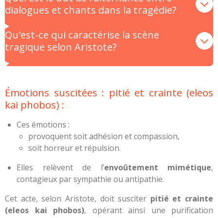
dialogues et chants dans la tragédie?
Qu'est-ce qui caractérise la scène
tragique selon Aristote?
Émotions suscitées : pitié et crainte (eleos
kai phobos) :
Ces émotions :
provoquent soit adhésion et compassion,
soit horreur et répulsion.
Elles relèvent de l’
envoûtement mimétique
,
contagieux par sympathie ou antipathie.
Cet acte, selon Aristote, doit susciter
pitié et crainte
(eleos kai phobos)
, opérant ainsi une purification