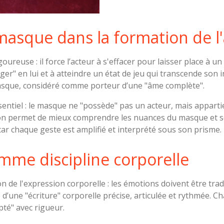
asque dans la formation de l'
ureuse : il force l’acteur à s'effacer pour laisser place à un
ranger" en lui et à atteindre un état de jeu qui transcende son
masque, considéré comme porteur d’une "âme complète".
essentiel : le masque ne "possède" pas un acteur, mais appart
ion permet de mieux comprendre les nuances du masque et ses
car chaque geste est amplifié et interprété sous son prisme.
mme discipline corporelle
e l'expression corporelle : les émotions doivent être traduit
 d’une "écriture" corporelle précise, articulée et rythmée. 
lpté" avec rigueur.