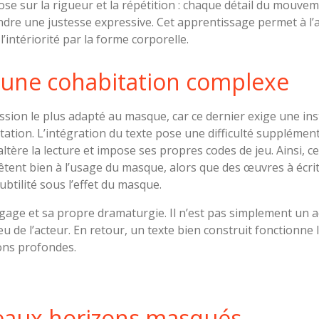
 sur la rigueur et la répétition : chaque détail du mouveme
ndre une justesse expressive. Cet apprentissage permet à l’
l’intériorité par la forme corporelle.
 une cohabitation complexe
ssion le plus adapté au masque, car ce dernier exige une in
sitation. L’intégration du texte pose une difficulté supplément
 altère la lecture et impose ses propres codes de jeu. Ainsi, 
êtent bien à l’usage du masque, alors que des œuvres à écr
btilité sous l’effet du masque.
ge et sa propre dramaturgie. Il n’est pas simplement un ac
 jeu de l’acteur. En retour, un texte bien construit foncti
ions profondes.
eaux horizons masqués