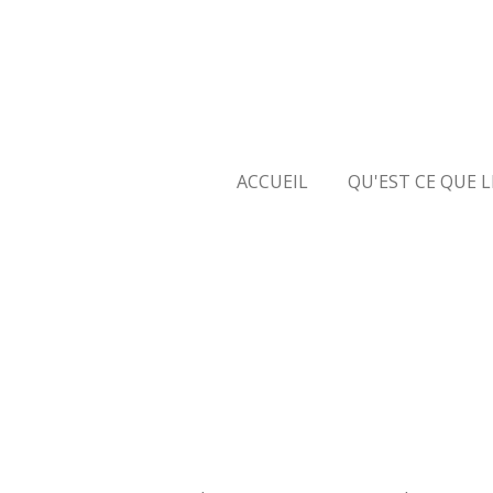
Passer
au
contenu
principal
ACCUEIL
QU'EST CE QUE 