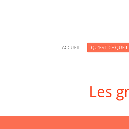
Passer
au
contenu
principal
ACCUEIL
QU'EST CE QUE 
Les g