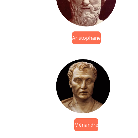
Aristophane
Ménandre