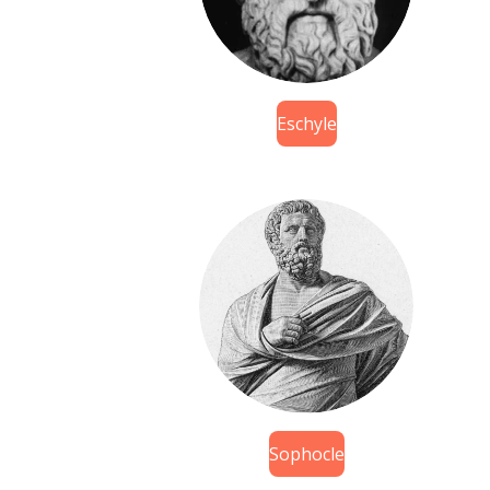
Eschyle
Sophocle