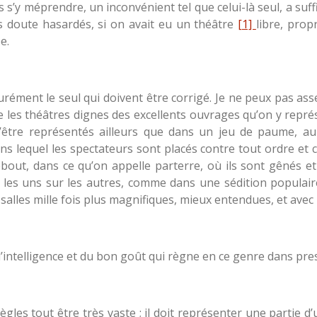
s s’y méprendre, un inconvénient tel que celui-là seul, a suf
s doute hasardés, si on avait eu un théâtre
[1]
libre, propr
e.
urément le seul qui doivent être corrigé. Je ne peux pas as
 les théâtres dignes des excellents ouvrages qu’on y représe
d’être représentés ailleurs que dans un jeu de paume, a
s lequel les spectateurs sont placés contre tout ordre et 
bout, dans ce qu’on appelle parterre, où ils sont gênés e
e les uns sur les autres, comme dans une sédition populai
alles mille fois plus magnifiques, mieux entendues, et avec
ntelligence et du bon goût qui règne en ce genre dans presqu
ègles tout être très vaste ; il doit représenter une partie d’