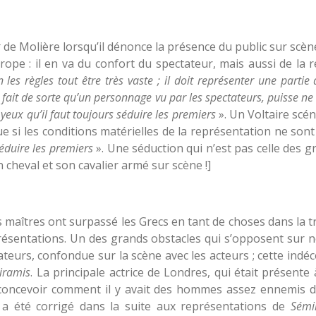
x
de Molière lorsqu’il dénonce la présence du public sur scène
’Europe : il en va du confort du spectateur, mais aussi de la
 les règles tout être très vaste ; il doit représenter une partie 
tre fait de sorte qu’un personnage vu par les spectateurs, puisse ne
 yeux qu’il faut toujours séduire les premiers
». Un Voltaire scé
e si les conditions matérielles de la représentation ne son
éduire les premiers
». Une séduction qui n’est pas celle des g
n cheval et son cavalier armé sur scène !]
ds maîtres ont surpassé les Grecs en tant de choses dans la t
présentations. Un des grands obstacles qui s’opposent sur n
ateurs, confondue sur la scène avec les acteurs ; cette indéc
iramis
. La principale actrice de Londres, qui était présente
concevoir comment il y avait des hommes assez ennemis de l
s a été corrigé dans la suite aux représentations de
Sémi