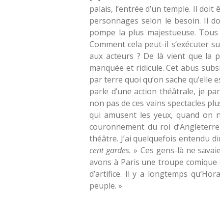
palais, l’entrée d’un temple. Il doi
personnages selon le besoin. Il doi
pompe la plus majestueuse. Tous l
Comment cela peut-il s’exécuter sur
aux acteurs ? De là vient que la 
manquée et ridicule. Cet abus subsi
par terre quoi qu’on sache qu’elle e
parle d’une action théâtrale, je pa
non pas de ces vains spectacles plu
qui amusent les yeux, quand on ne 
couronnement du roi d’Angleterre, 
théâtre. J’ai quelquefois entendu di
cent gardes.
» Ces gens-là ne savai
avons à Paris une troupe comique 
d’artifice. Il y a longtemps qu’Hor
peuple. »