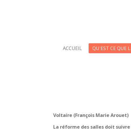
Passer
au
contenu
principal
ACCUEIL
QU'EST CE QUE 
Voltaire (François Marie Arouet) 
La réforme des salles doit suivre 