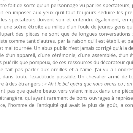
t être fait de sorte qu’un personnage vu par les spectateurs, 
t en imposer aux yeux qu’il faut toujours séduire les prem
es spectateurs doivent voir et entendre également, en que
 une scène étroite au milieu d’un foule de jeunes gens qui
plupart des pièces ne sont que de longues conversations ;
ste comme tant d’autres, par la raison qu’il est établi, et 
st mal tournée. Un abus public n’est jamais corrigé qu’à la d
rle d’un appareil, d’une cérémonie, d’une assemblée, d’un 
s puérils que pompeux, de ces ressources du décorateur qui s
fait pas parler aux oreilles et à l’âme. J’ai vu à Londre
dans toute l’exactitude possible. Un chevalier armé de to
re à des étrangers : «
Ah ! le bel opéra que nous avons eu ; on
ent pas que quatre beaux vers valent mieux dans une pièce
étrangère, qui ayant rarement de bons ouvrages à représen
ace, l’homme de l’antiquité qui avait le plus de goût, a c