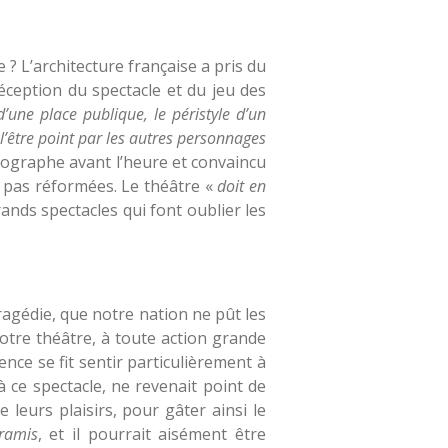
 ? L’architecture française a pris du
 réception du spectacle et du jeu des
d’une place publique, le péristyle d’un
 l’être point par les autres personnages
nographe avant l’heure et convaincu
t pas réformées. Le théâtre «
doit en
rands spectacles qui font oublier les
ragédie, que notre nation ne pût les
otre théâtre, à toute action grande
ence se fit sentir particulièrement à
 à ce spectacle, ne revenait point de
eurs plaisirs, pour gâter ainsi le
ramis
, et il pourrait aisément être