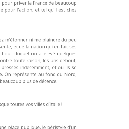
fi pour priver la France de beaucoup
e pour l’action, et tel qu’il est chez
sez m’étonner ni me plaindre du peu
nte, et de la nation qui en fait ses
u bout duquel on a élevé quelques
contre toute raison, les uns debout,
t pressés indécemment, et où ils se
re. On représente au fond du Nord,
 beaucoup plus de décence.
e toutes vos villes d’Italie !
une place publique, le péristyle d’un